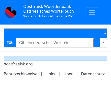
Oostfräisk Woordenbauk
Ostfriesisches Wörterbuch
Wörterbuch fürs Ostfriesische Platt
oostfraeisk.org
Benutzerhinweise
|
Links
|
Über
|
Datenschutz