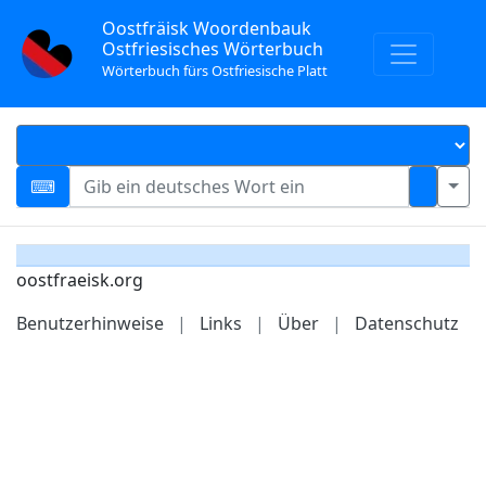
Oostfräisk Woordenbauk
Ostfriesisches Wörterbuch
Wörterbuch fürs Ostfriesische Platt
oostfraeisk.org
Benutzerhinweise
|
Links
|
Über
|
Datenschutz