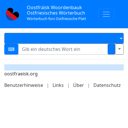
Oostfräisk Woordenbauk
Ostfriesisches Wörterbuch
Wörterbuch fürs Ostfriesische Platt
oostfraeisk.org
Benutzerhinweise
|
Links
|
Über
|
Datenschutz