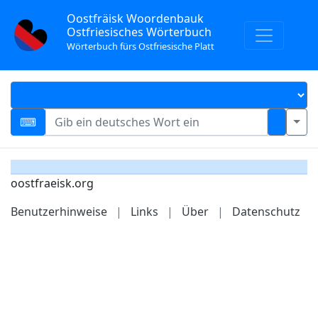
Oostfräisk Woordenbauk
Ostfriesisches Wörterbuch
Wörterbuch fürs Ostfriesische Platt
oostfraeisk.org
Benutzerhinweise
|
Links
|
Über
|
Datenschutz