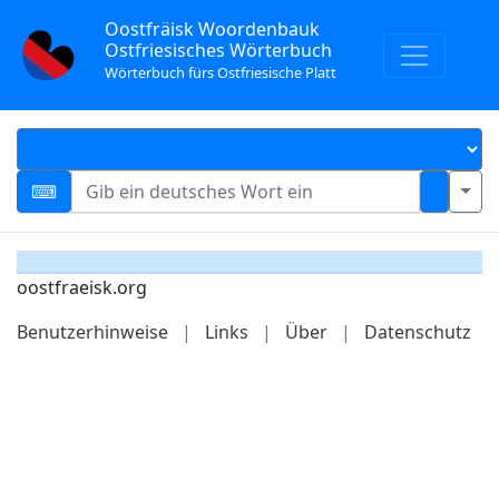
Oostfräisk Woordenbauk
Ostfriesisches Wörterbuch
Wörterbuch fürs Ostfriesische Platt
oostfraeisk.org
Benutzerhinweise
|
Links
|
Über
|
Datenschutz