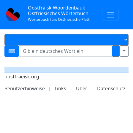
Oostfräisk Woordenbauk
Ostfriesisches Wörterbuch
Wörterbuch fürs Ostfriesische Platt
oostfraeisk.org
Benutzerhinweise
|
Links
|
Über
|
Datenschutz