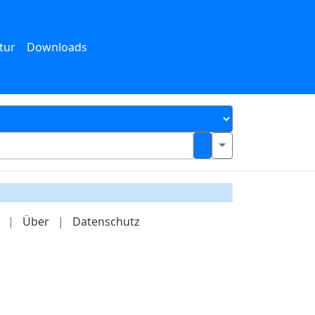
tur
Downloads
|
Über
|
Datenschutz