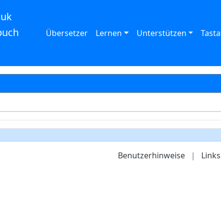
auk
buch
Übersetzer
Lernen
Unterstützen
Tasta
Benutzerhinweise
|
Links