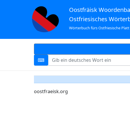
Oostfräisk Woordenb
Ostfriesisches Wörter
Wörterbuch fürs Ostfriesische Platt
oostfraeisk.org