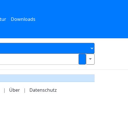
tur
Downloads
|
Über
|
Datenschutz