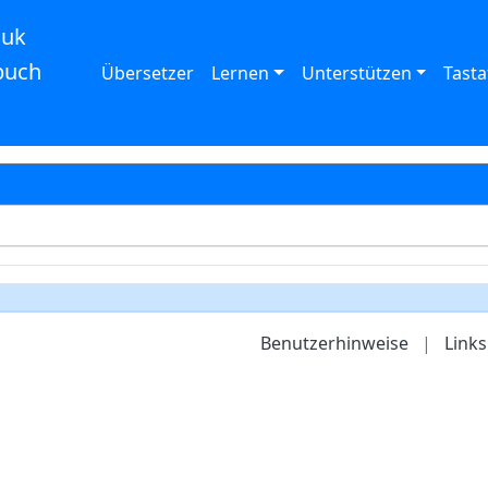
auk
buch
Übersetzer
Lernen
Unterstützen
Tasta
Benutzerhinweise
|
Links