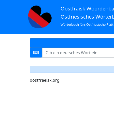
Oostfräisk Woordenb
Ostfriesisches Wörter
Wörterbuch fürs Ostfriesische Platt
oostfraeisk.org