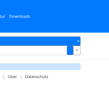
tur
Downloads
|
Über
|
Datenschutz