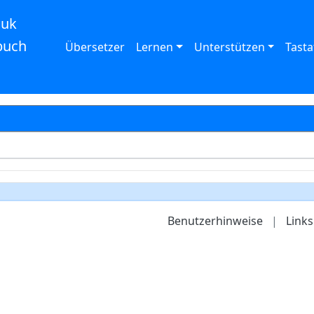
auk
buch
Übersetzer
Lernen
Unterstützen
Tasta
Benutzerhinweise
|
Links