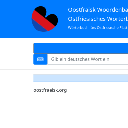
Oostfräisk Woordenb
Ostfriesisches Wörter
Wörterbuch fürs Ostfriesische Platt
oostfraeisk.org