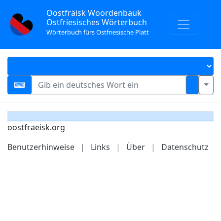
Oostfräisk Woordenbauk
Ostfriesisches Wörterbuch
Wörterbuch fürs Ostfriesische Platt
oostfraeisk.org
Benutzerhinweise
|
Links
|
Über
|
Datenschutz