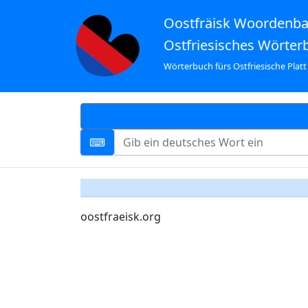
Oostfräisk Woordenb
Ostfriesisches Wörter
Wörterbuch fürs Ostfriesische Platt
oostfraeisk.org