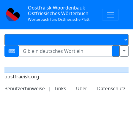
Oostfräisk Woordenbauk
Ostfriesisches Wörterbuch
Wörterbuch fürs Ostfriesische Platt
oostfraeisk.org
Benutzerhinweise
|
Links
|
Über
|
Datenschutz