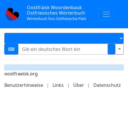
Oostfräisk Woordenbauk
Ostfriesisches Wörterbuch
Wörterbuch fürs Ostfriesische Platt
oostfraeisk.org
Benutzerhinweise
|
Links
|
Über
|
Datenschutz