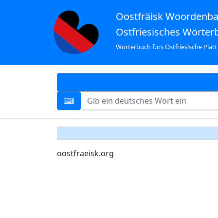
Oostfräisk Woordenb
Ostfriesisches Wörter
Wörterbuch fürs Ostfriesische Platt
oostfraeisk.org