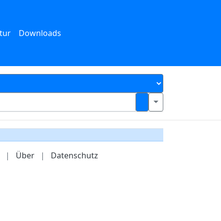
tur
Downloads
|
Über
|
Datenschutz