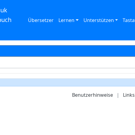
auk
buch
Übersetzer
Lernen
Unterstützen
Tasta
Benutzerhinweise
|
Links