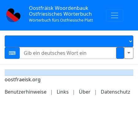
Oostfräisk Woordenbauk
Ostfriesisches Wörterbuch
Wörterbuch fürs Ostfriesische Platt
oostfraeisk.org
Benutzerhinweise
|
Links
|
Über
|
Datenschutz