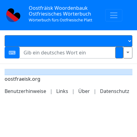
Oostfräisk Woordenbauk
Ostfriesisches Wörterbuch
Wörterbuch fürs Ostfriesische Platt
oostfraeisk.org
Benutzerhinweise
|
Links
|
Über
|
Datenschutz