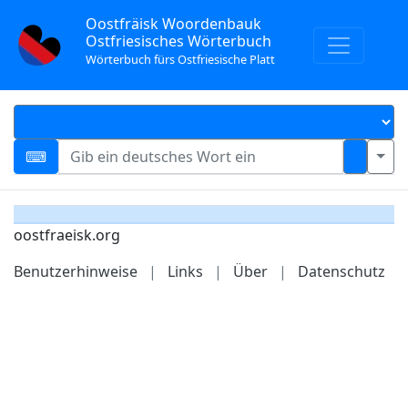
Oostfräisk Woordenbauk
Ostfriesisches Wörterbuch
Wörterbuch fürs Ostfriesische Platt
oostfraeisk.org
Benutzerhinweise
|
Links
|
Über
|
Datenschutz