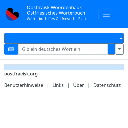
Oostfräisk Woordenbauk
Ostfriesisches Wörterbuch
Wörterbuch fürs Ostfriesische Platt
oostfraeisk.org
Benutzerhinweise
|
Links
|
Über
|
Datenschutz