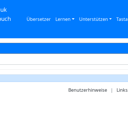
auk
buch
Übersetzer
Lernen
Unterstützen
Tasta
Benutzerhinweise
|
Links