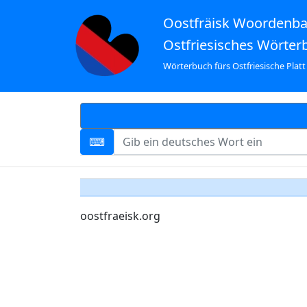
Oostfräisk Woordenb
Ostfriesisches Wörter
Wörterbuch fürs Ostfriesische Platt
oostfraeisk.org