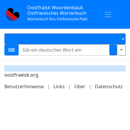
Oostfräisk Woordenbauk
Ostfriesisches Wörterbuch
Wörterbuch fürs Ostfriesische Platt
oostfraeisk.org
Benutzerhinweise
|
Links
|
Über
|
Datenschutz