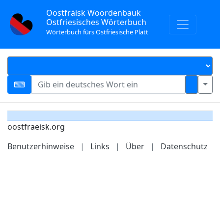
Oostfräisk Woordenbauk
Ostfriesisches Wörterbuch
Wörterbuch fürs Ostfriesische Platt
oostfraeisk.org
Benutzerhinweise
|
Links
|
Über
|
Datenschutz