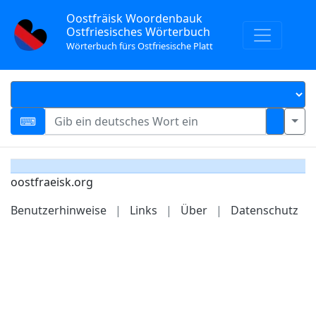
Oostfräisk Woordenbauk
Ostfriesisches Wörterbuch
Wörterbuch fürs Ostfriesische Platt
oostfraeisk.org
Benutzerhinweise
|
Links
|
Über
|
Datenschutz