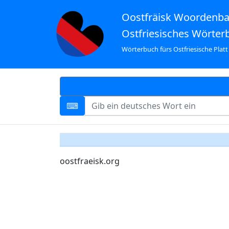
Oostfräisk Woordenb
Ostfriesisches Wörter
Wörterbuch fürs Ostfriesische Platt
oostfraeisk.org