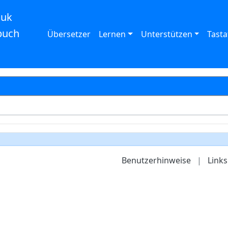
auk
buch
Übersetzer
Lernen
Unterstützen
Tasta
Benutzerhinweise
|
Links