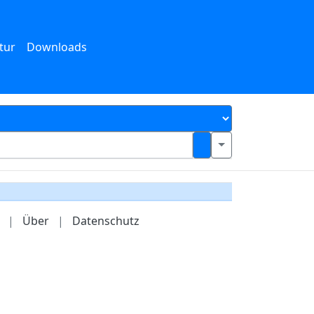
tur
Downloads
|
Über
|
Datenschutz