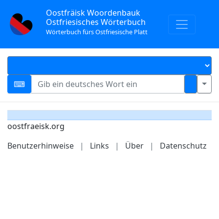
Oostfräisk Woordenbauk
Ostfriesisches Wörterbuch
Wörterbuch fürs Ostfriesische Platt
oostfraeisk.org
Benutzerhinweise
|
Links
|
Über
|
Datenschutz