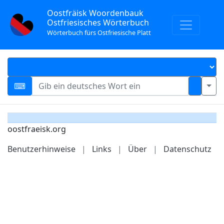
Oostfräisk Woordenbauk
Ostfriesisches Wörterbuch
Wörterbuch fürs Ostfriesische Platt
oostfraeisk.org
Benutzerhinweise
|
Links
|
Über
|
Datenschutz