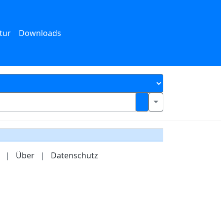
tur
Downloads
|
Über
|
Datenschutz