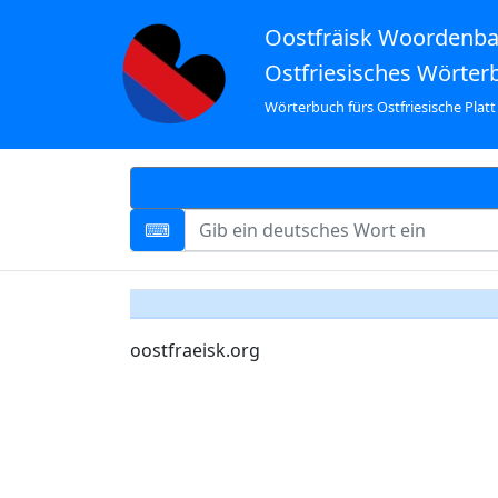
Oostfräisk Woordenb
Ostfriesisches Wörter
Wörterbuch fürs Ostfriesische Platt
oostfraeisk.org