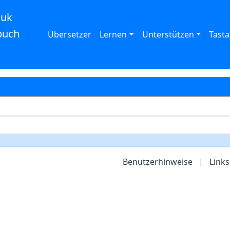
auk
buch
Übersetzer
Lernen
Unterstützen
Tasta
Benutzerhinweise
|
Links