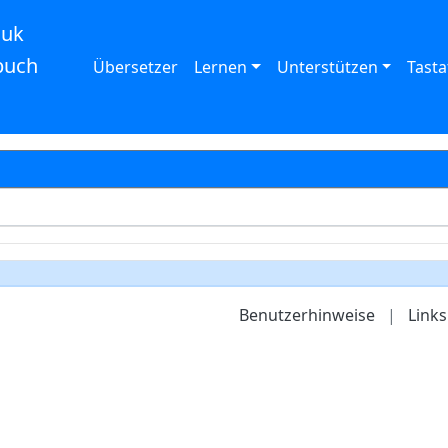
auk
buch
Übersetzer
Lernen
Unterstützen
Tasta
Benutzerhinweise
|
Links