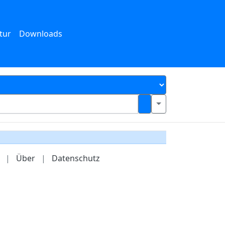
tur
Downloads
|
Über
|
Datenschutz