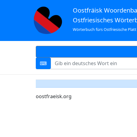
Oostfräisk Woordenb
Ostfriesisches Wörter
Wörterbuch fürs Ostfriesische Platt
oostfraeisk.org