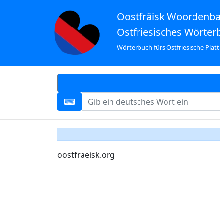
Oostfräisk Woordenb
Ostfriesisches Wörter
Wörterbuch fürs Ostfriesische Platt
oostfraeisk.org