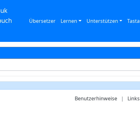
auk
buch
Übersetzer
Lernen
Unterstützen
Tasta
Benutzerhinweise
|
Links