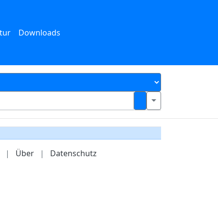
tur
Downloads
|
Über
|
Datenschutz