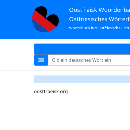
Oostfräisk Woordenb
Ostfriesisches Wörter
Wörterbuch fürs Ostfriesische Platt
oostfraeisk.org