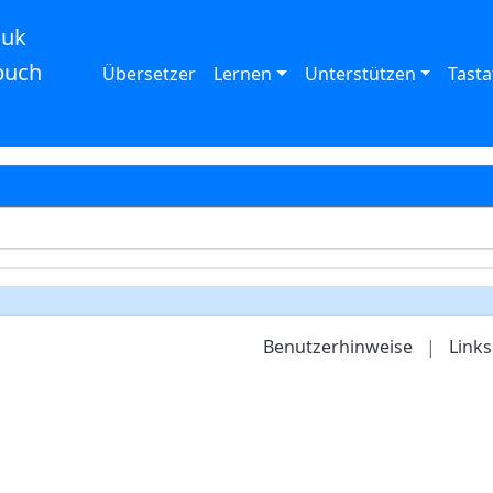
auk
buch
Übersetzer
Lernen
Unterstützen
Tasta
Benutzerhinweise
|
Links