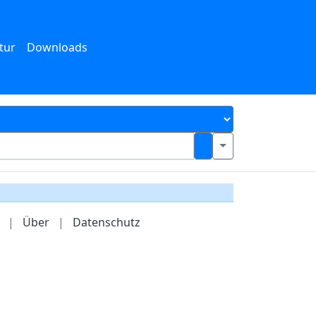
tur
Downloads
|
Über
|
Datenschutz