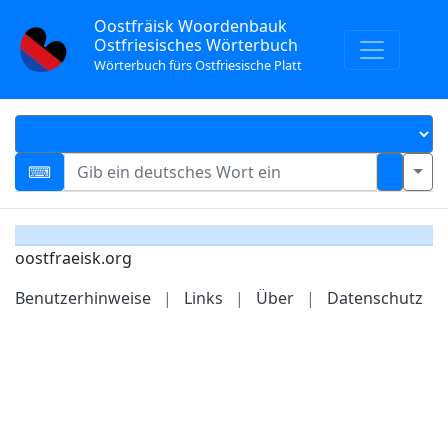
Oostfräisk Woordenbauk
Ostfriesisches Wörterbuch
Wörterbuch fürs Ostfriesische Platt
oostfraeisk.org
Benutzerhinweise
|
Links
|
Über
|
Datenschutz