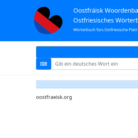
Oostfräisk Woordenb
Ostfriesisches Wörter
Wörterbuch fürs Ostfriesische Platt
oostfraeisk.org