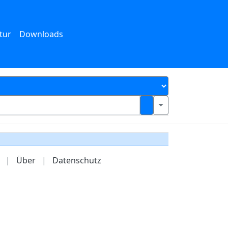
tur
Downloads
|
Über
|
Datenschutz