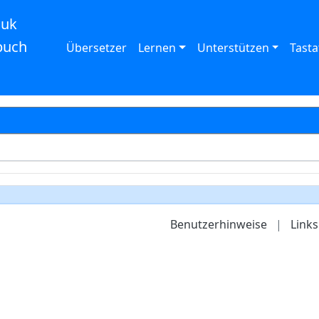
auk
buch
Übersetzer
Lernen
Unterstützen
Tasta
Benutzerhinweise
|
Links