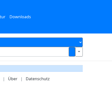
tur
Downloads
|
Über
|
Datenschutz