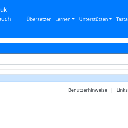
auk
buch
Übersetzer
Lernen
Unterstützen
Tasta
Benutzerhinweise
|
Links