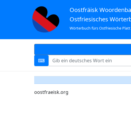
Oostfräisk Woordenb
Ostfriesisches Wörter
Wörterbuch fürs Ostfriesische Platt
oostfraeisk.org