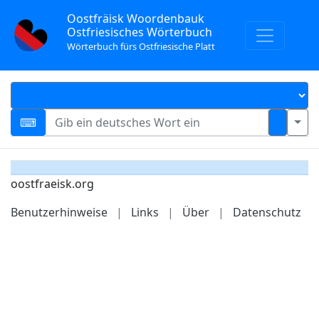
Oostfräisk Woordenbauk
Ostfriesisches Wörterbuch
Wörterbuch fürs Ostfriesische Platt
oostfraeisk.org
Benutzerhinweise
|
Links
|
Über
|
Datenschutz