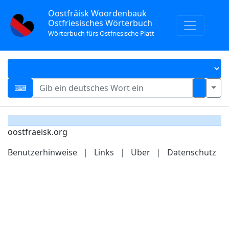
Oostfräisk Woordenbauk
Ostfriesisches Wörterbuch
Wörterbuch fürs Ostfriesische Platt
oostfraeisk.org
Benutzerhinweise
|
Links
|
Über
|
Datenschutz