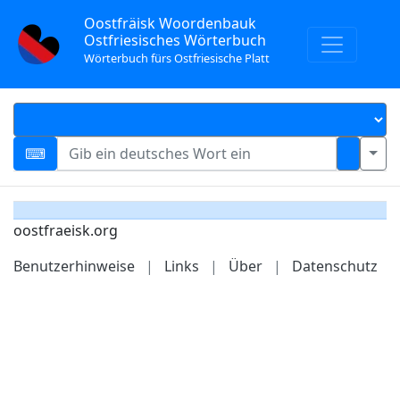
Oostfräisk Woordenbauk
Ostfriesisches Wörterbuch
Wörterbuch fürs Ostfriesische Platt
oostfraeisk.org
Benutzerhinweise
|
Links
|
Über
|
Datenschutz