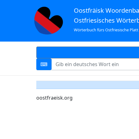
Oostfräisk Woordenb
Ostfriesisches Wörter
Wörterbuch fürs Ostfriesische Platt
oostfraeisk.org