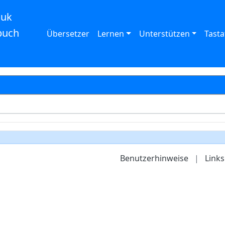
auk
buch
Übersetzer
Lernen
Unterstützen
Tasta
Benutzerhinweise
|
Links