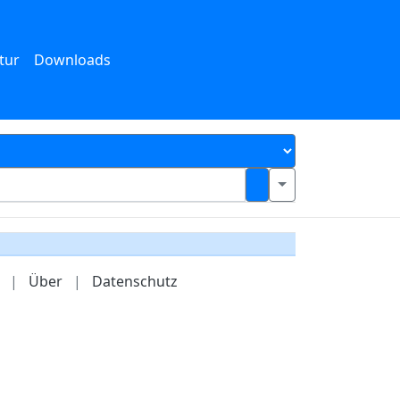
tur
Downloads
|
Über
|
Datenschutz