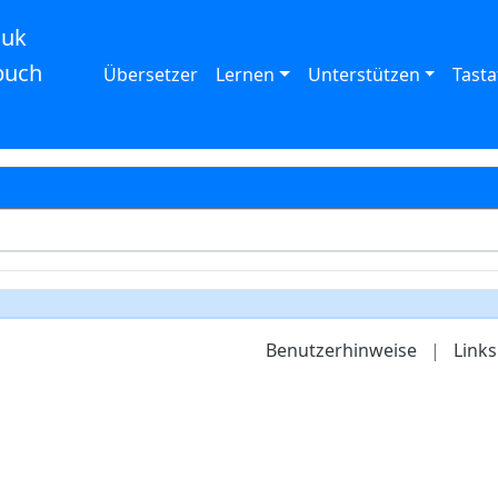
auk
buch
Übersetzer
Lernen
Unterstützen
Tasta
Benutzerhinweise
|
Links