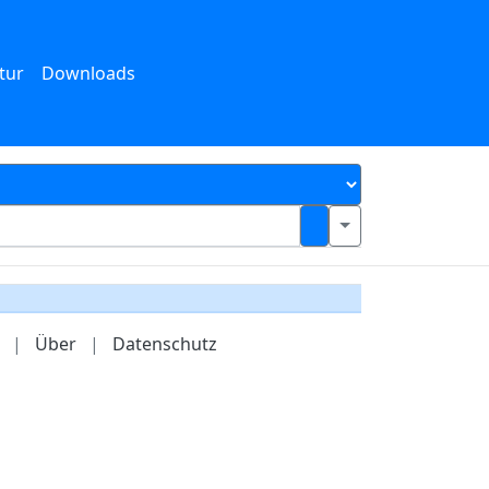
tur
Downloads
|
Über
|
Datenschutz