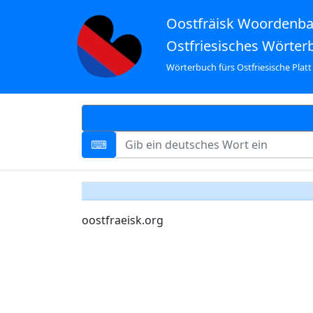
Oostfräisk Woordenb
Ostfriesisches Wörter
Wörterbuch fürs Ostfriesische Platt
oostfraeisk.org