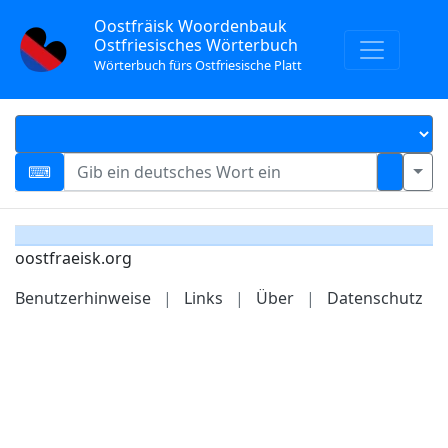
Oostfräisk Woordenbauk
Ostfriesisches Wörterbuch
Wörterbuch fürs Ostfriesische Platt
oostfraeisk.org
Benutzerhinweise
|
Links
|
Über
|
Datenschutz