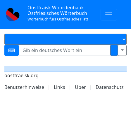
Oostfräisk Woordenbauk
Ostfriesisches Wörterbuch
Wörterbuch fürs Ostfriesische Platt
oostfraeisk.org
Benutzerhinweise
|
Links
|
Über
|
Datenschutz