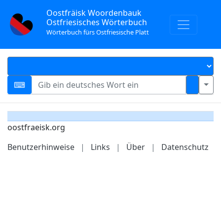
Oostfräisk Woordenbauk
Ostfriesisches Wörterbuch
Wörterbuch fürs Ostfriesische Platt
oostfraeisk.org
Benutzerhinweise
|
Links
|
Über
|
Datenschutz