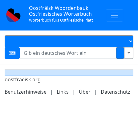
Oostfräisk Woordenbauk
Ostfriesisches Wörterbuch
Wörterbuch fürs Ostfriesische Platt
oostfraeisk.org
Benutzerhinweise
|
Links
|
Über
|
Datenschutz