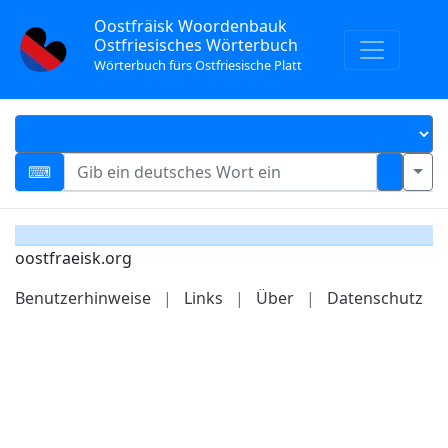
Oostfräisk Woordenbauk
Ostfriesisches Wörterbuch
Wörterbuch fürs Ostfriesische Platt
oostfraeisk.org
Benutzerhinweise
|
Links
|
Über
|
Datenschutz