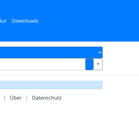
tur
Downloads
|
Über
|
Datenschutz