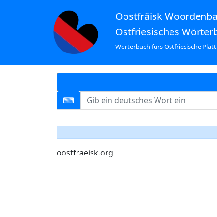
Oostfräisk Woordenb
Ostfriesisches Wörter
Wörterbuch fürs Ostfriesische Platt
oostfraeisk.org