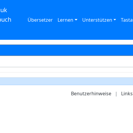
auk
buch
Übersetzer
Lernen
Unterstützen
Tasta
Benutzerhinweise
|
Links