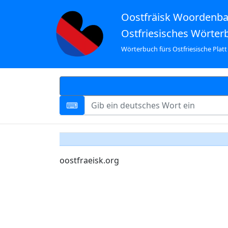
Oostfräisk Woordenb
Ostfriesisches Wörter
Wörterbuch fürs Ostfriesische Platt
oostfraeisk.org