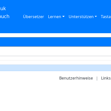
auk
buch
Übersetzer
Lernen
Unterstützen
Tasta
Benutzerhinweise
|
Links