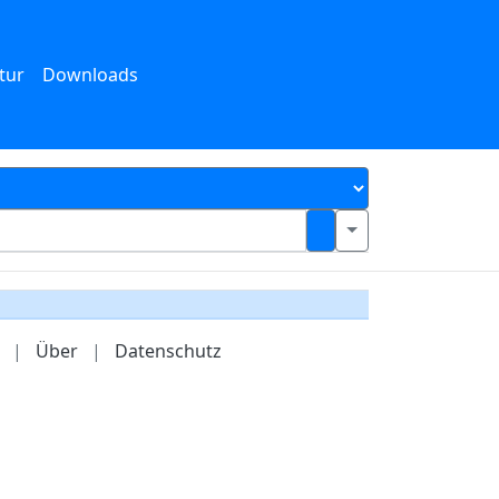
tur
Downloads
|
Über
|
Datenschutz