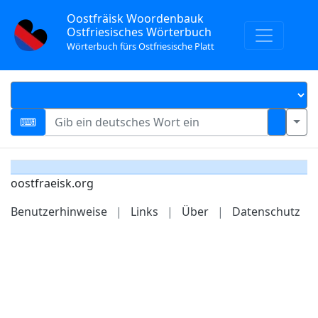
Oostfräisk Woordenbauk
Ostfriesisches Wörterbuch
Wörterbuch fürs Ostfriesische Platt
oostfraeisk.org
Benutzerhinweise
|
Links
|
Über
|
Datenschutz