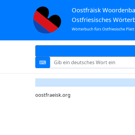
Oostfräisk Woordenb
Ostfriesisches Wörter
Wörterbuch fürs Ostfriesische Platt
oostfraeisk.org