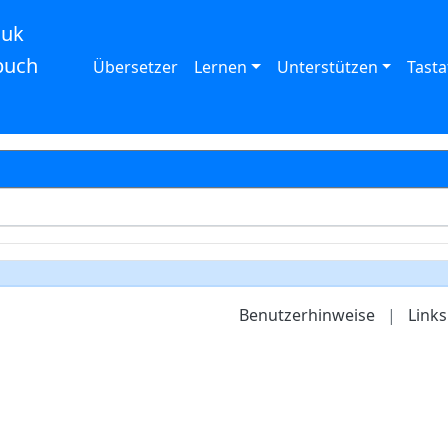
auk
buch
Übersetzer
Lernen
Unterstützen
Tasta
Benutzerhinweise
|
Links