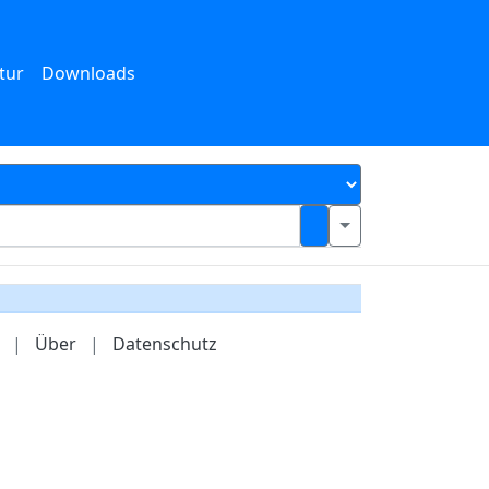
tur
Downloads
|
Über
|
Datenschutz