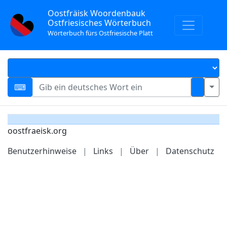
Oostfräisk Woordenbauk
Ostfriesisches Wörterbuch
Wörterbuch fürs Ostfriesische Platt
oostfraeisk.org
Benutzerhinweise
|
Links
|
Über
|
Datenschutz