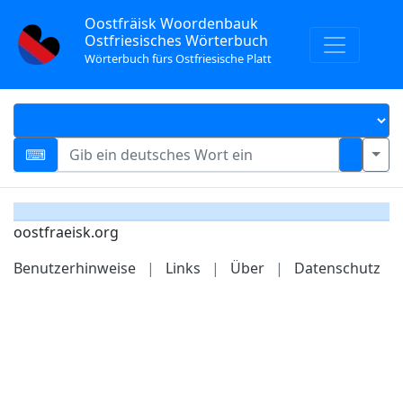
Oostfräisk Woordenbauk
Ostfriesisches Wörterbuch
Wörterbuch fürs Ostfriesische Platt
oostfraeisk.org
Benutzerhinweise
|
Links
|
Über
|
Datenschutz