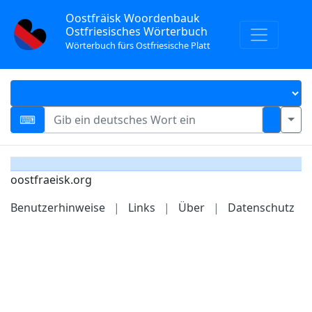
Oostfräisk Woordenbauk
Ostfriesisches Wörterbuch
Wörterbuch fürs Ostfriesische Platt
oostfraeisk.org
Benutzerhinweise
|
Links
|
Über
|
Datenschutz