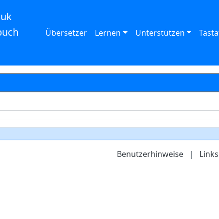
auk
buch
Übersetzer
Lernen
Unterstützen
Tasta
Benutzerhinweise
|
Links