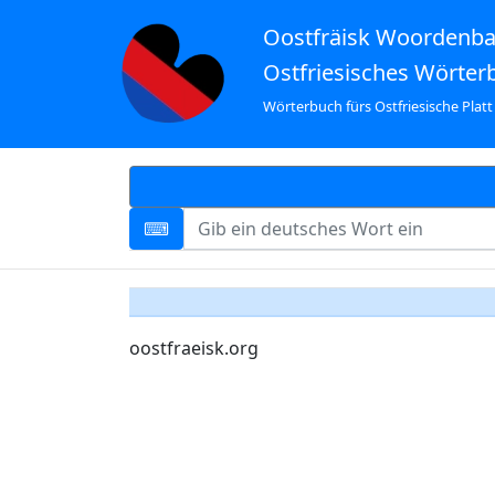
Oostfräisk Woordenb
Ostfriesisches Wörter
Wörterbuch fürs Ostfriesische Platt
oostfraeisk.org