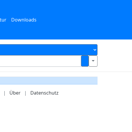
tur
Downloads
|
Über
|
Datenschutz